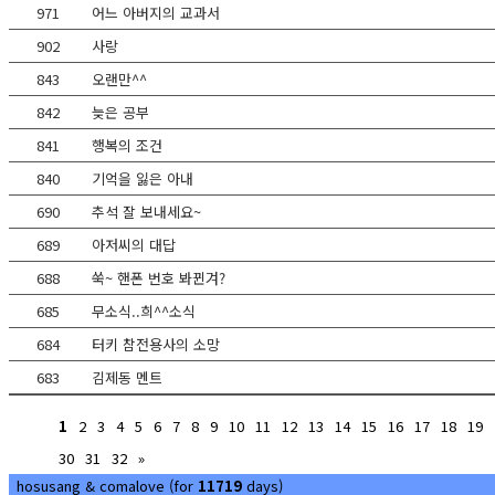
971
어느 아버지의 교과서
902
사랑
843
오랜만^^
842
늦은 공부
841
행복의 조건
840
기억을 잃은 아내
690
추석 잘 보내세요~
689
아저씨의 대답
688
쑥~ 핸폰 번호 봐뀐겨?
685
무소식..희^^소식
684
터키 참전용사의 소망
683
김제동 멘트
1
2
3
4
5
6
7
8
9
10
11
12
13
14
15
16
17
18
19
30
31
32
»
hosusang
&
comalove
(for
11719
days)