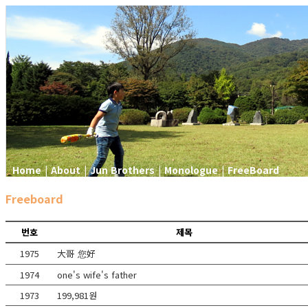
Home
About
Jun Brothers
Monologue
FreeBoard
Freeboard
번호
제목
1975
大哥 您好
1974
one's wife's father
1973
199,981원